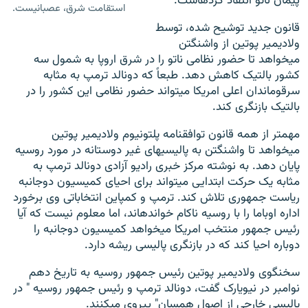
پیمان ناتو انتقاد کرده‎است.
استقامت شرق، عصبانیست.
قانون جدید توشیح شده، توسط
ولادیمیر پوتین از واشنگتن
می‎خواهد تا حضور نظامی ناتو را در شرق اروپا به شمول سه
کشور بالتیک کاهش دهد. طبعاً که دونالد ترمپ به مثابه
سرقوماندان اعلی امریکا می‎تواند حضور نظامی این کشور را در
بالتیک بازنگری کند.
مهمتر از همه قانون توافقنامه پلتونیوم ولادیمیر پوتین
می‎خواهد تا واشنگتن به پالیسی‎های غیر دوستانه در مورد روسیه
پایان دهد. به نوشته مرکز خبری رادیو آزادی دونالد ترمپ به
مثابه یک حرکت ابتدایی می‎تواند برای احیای کمیسیون دوجانبه
ریاست جمهوری تلاش کند. ترمپ و کمپاین انتخاباتی وی برخورد
اداره اوباما را با روسیه ناکام خوانده‎اند، اما معلوم نیست که آیا
رئیس جمهور منتخب امریکا می‎خواهد کمیسیون دوجانبه را
دوباره احیا کند که در بازنگری پالیسی ریشه دارد.
سخنگوی ولادیمیر پوتین رئیس جمهور روسیه به تاریخ دهم
نوامبر در نیویارک گفت، دونالد ترمپ و رئیس جمهور روسیه " در
پالیسی خارجی از اصول همسان" پیروی می‎کنند.