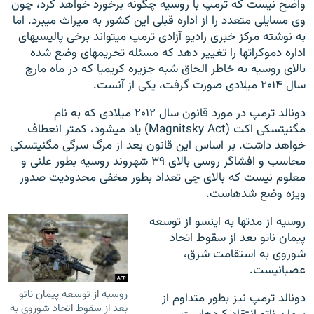
واضح نیست که ترمپ با روسیه چگونه برخورد خواهد کرد، چون
وی مسایلی متعدد را از اداره قبلی این کشور به میراث می‎برد. اما
به نوشته مرکز خبری رادیو آزادی ترمپ می‎تواند برخی پالیسی‎های
اداره دموکرات‎ها را تغییر دهد که مسئله تحریم‎های وضع شده
بالای روسیه به خاطر الحاق شبه جزیره کریمیا که در ماه مارچ
سال ۲۰۱۴ میلادی صورت گرفت، یکی از آنست.
دونالد ترمپ در مورد قانون سال ۲۰۱۲ میلادی که به نام
مگنیتسکی اکت (Magnitsky Act) یاد می‎شود، کمتر انعطاف
خواهد داشت. بر اساس این قانون بعد از مرگ سرگی مگنیتسکی
محاسب و افشاگر روسی بالای ۳۹ شهروند روسیه بطور علنی و
معلوم نیست که بالای چی تعداد بطور مخفی محدودیت صدور
ویزه وضع شده‎است.
روسیه از مدت‎ها به اینسو از توسعه
پیمان ناتو بعد از سقوط اتحاد
شوروی به استقامت شرق،
عصبانیست.
روسیه از توسعه پیمان ناتو
دونالد ترمپ نیز بطور متداوم از
بعد از سقوط اتحاد شوروی به