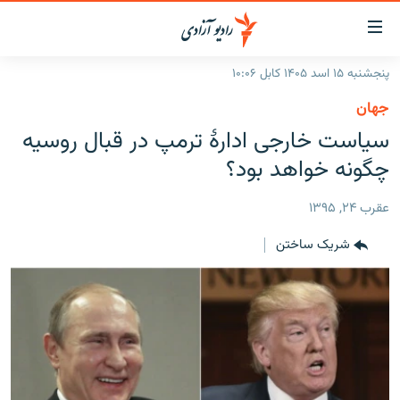
ینک‌های
ابل
سترسی
پنجشنبه ۱۵ اسد ۱۴۰۵ کابل ۱۰:۰۶
ازگشت
صفحه نخست
جهان
ه
گزارش‌ها
سیاست خارجی ادارۀ ترمپ در قبال روسیه
تن
صلی
خبرها
افغانستان
چگونه خواهد بود؟
ازگشت
جدول نشرات
منطقه
افغانستان
ه
عقرب ۲۴, ۱۳۹۵
نوی
مصاحبه‌ها
جهان
شرق میانه
صلی
شریک ساختن
برنامه‌ها
جهان
راجعه
ه
مجموعه تصویری
فحه
ورزش
ستجو
بحران مهاجرت
'کووید-۱۹'