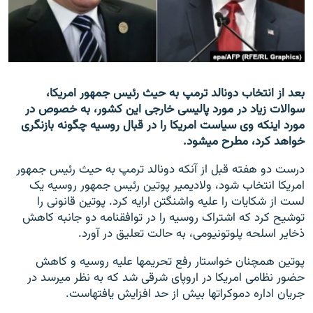
تماس
صفحه پشتو
Azadi English
بعد از انتخاب دونالد ترمپ به حیث رئیس جمهور امریکا،
سوالات زیاد در مورد پالیسی خارجی این کشور، به خصوص در
به ما بپیوندید
مورد اینکه وی سیاست امریکا را در قبال روسیه چگونه بازنگری
خواهد کرد، مطرح می‎شود.
درست دو هفته قبل از آنکه دونالد ترمپ به حیث رئیس جمهور
همۀ سایت‌های رادیو آزادی/ رادیو اروپای آزاد
امریکا انتخاب شود، ولادیمیر پوتین رئیس جمهور روسیه یک
لست از شکایات را علیه واشنگتن ارایه کرد. پوتین قانونی را
توشیح کرد که اشتراک روسیه را در توافقنامه دو جانبه کاهش
ذخایر اسلحه پلوتونیومی، به حالت تعلیق در آورد.
پوتین همچنان خواستار رفع تحریم‎ها علیه روسیه و کاهش
حضور نظامی امریکا در اروپای شرقی شد که به نظر می‎رسد در
جریان اداره دموکرات‎ها بیش از حد افزایش یافته‎است.