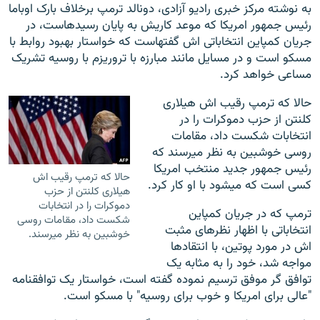
به نوشته مرکز خبری رادیو آزادی، دونالد ترمپ برخلاف بارک اوباما
رئیس جمهور امریکا که موعد کاریش به پایان رسیده‎است، در
جریان کمپاین انتخاباتی اش گفته‎است که خواستار بهبود روابط با
مسکو است و در مسایل مانند مبارزه با تروریزم با روسیه تشریک
مساعی خواهد کرد.
حالا که ترمپ رقیب اش هیلاری
کلنتن از حزب دموکرات را در
انتخابات شکست داد، مقامات
روسی خوشبین به نظر می‎رسند که
رئیس جمهور جدید منتخب امریکا
حالا که ترمپ رقیب اش
کسی است که می‎شود با او کار کرد.
هیلاری کلنتن از حزب
دموکرات را در انتخابات
ترمپ که در جریان کمپاین
شکست داد، مقامات روسی
انتخاباتی با اظهار نظرهای مثبت
خوشبین به نظر می‎رسند.
اش در مورد پوتین، با انتقادها
مواجه شد، خود را به مثابه یک
توافق گر موفق ترسیم نموده گفته است، خواستار یک توافقنامه
"عالی برای امریکا و خوب برای روسیه" با مسکو است.