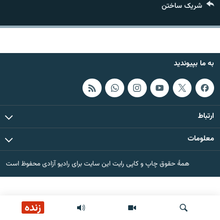
شریک ساختن
تماس
صفحه پشتو
Azadi English
به ما بپیوندید
به ما بپیوندید
ارتباط
همۀ سایت‌های رادیو آزادی/ رادیو اروپای آزاد
معلومات
همۀ حقوق چاپ و کاپی رایت این سایت برای رادیو آزادی محفوظ است
زنده