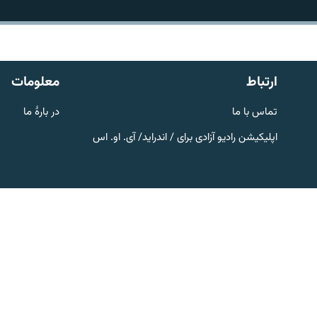
تماس
ارتباط
معلومات
تماس با ما
در بارۀ ما
اپلیکیشن رادیو آزادی برای / اندراید/ آی. او. اس
صفحه پشتو
Azadi English
به ما بپیوندید