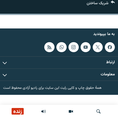
شریک ساختن
تماس
صفحه پشتو
Azadi English
به ما بپیوندید
به ما بپیوندید
ارتباط
همۀ سایت‌های رادیو آزادی/ رادیو اروپای آزاد
معلومات
همۀ حقوق چاپ و کاپی رایت این سایت برای رادیو آزادی محفوظ است
زنده