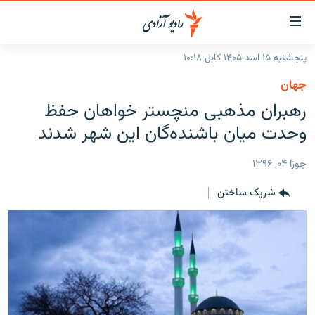
ینک‌های
ابل
سترسی
پنجشنبه ۱۵ اسد ۱۴۰۵ کابل ۱۰:۱۸
ازگشت
صفحه نخست
جهان
ه
گزارش‌ها
رهبران مذهبی منچستر خواهان حفظ
تن
صلی
خبرها
افغانستان
وحدت میان باشنده‌گان این شهر شدند
ازگشت
جدول نشرات
منطقه
افغانستان
ه
جوزا ۰۴, ۱۳۹۶
نوی
مصاحبه‌ها
جهان
شرق میانه
صلی
شریک ساختن
برنامه‌ها
جهان
راجعه
ه
مجموعه تصویری
فحه
ورزش
ستجو
بحران مهاجرت
'کووید-۱۹'