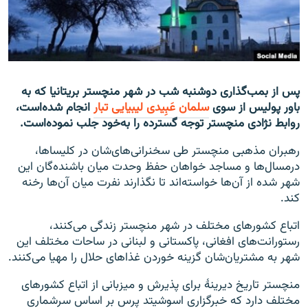
تماس
صفحه پشتو
Azadi English
پس از بمب‌گذاری دوشنبه شب در شهر منچستر بریتانیا که به
باور پولیس از سوی
سلمان عَبِیدی لیبیایی تبار
انجام شده‌است،
به ما بپیوندید
روابط نژادی منچستر توجه گسترده را به‌خود جلب نموده‌است.
رهبران مذهبی منچستر طی سخنرانی‌های‌شان در کلیسا‌ها،
درمسال‌ها و مساجد خواهان حفظ وحدت میان باشنده‌گان این
همۀ سایت‌های رادیو آزادی/ رادیو اروپای آزاد
شهر شده از آن‌ها خواسته‌اند تا نگذارند نفرت میان آن‌ها رخنه
کند.
اتباع کشورهای مختلف در شهر منچستر زندگی می‌کنند،
رستورانت‌های افغانی، پاکستانی و لبنانی در ساحات مختلف این
شهر به مشتریان‌شان گزینه خوردن غذا‌های حلال را مهیا می‌کنند.
منچستر تاریخ دیرینۀ برای پذیرش و میزبانی از اتباع کشورهای
مختلف دارد که خبرگزاری اسوشیتد پرس بر اساس سرشماری