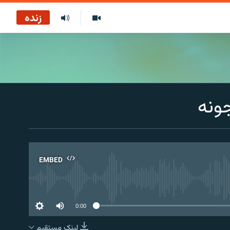
زنده
ونه
EMBED
No 
0:00
لینک مستقیم