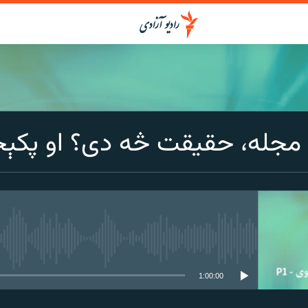
مجله، حقیقت څه دی؟ او پکېج
media source currently available
1:00:00