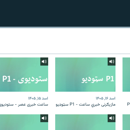
اسد ۱۶, ۱۴۰۵
اسد ۱۵, ۱۴۰۵
مازیګرنی خبري ساعت - P1 سټوډیو
ساعت خبری عصر - ستودیوی 1