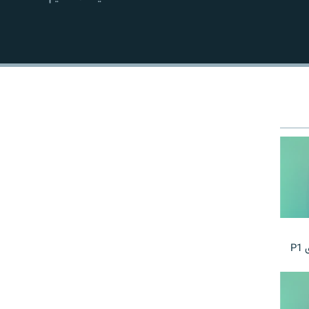
EMBED
P