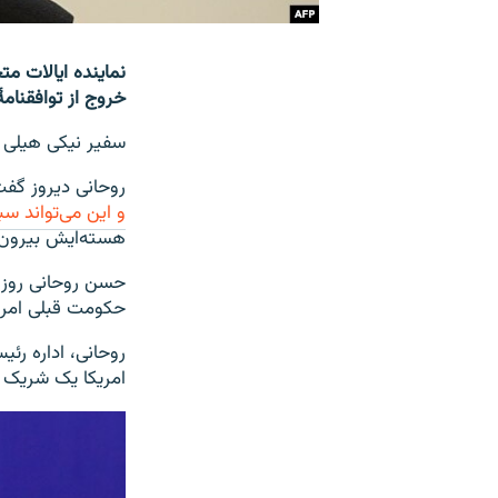
نماینده ایالات م
خروج از توافقنام
سفیر نیکی هیلی ا
روحانی دیروز گف
و این می‌تواند س
هسته‌ایش بیرون
حسن روحانی روز 
حکومت قبلی امریک
روحانی، اداره رئ
امریکا یک شریک خوب در