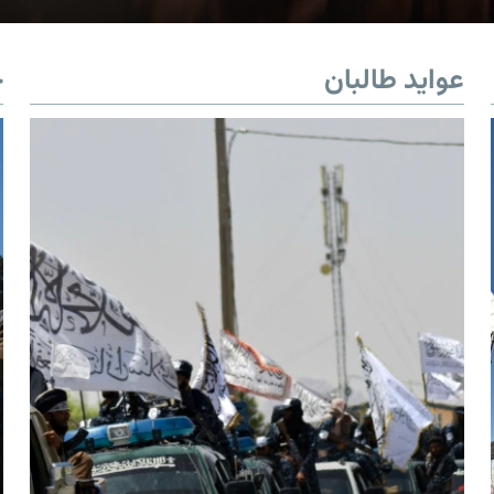
عواید طالبان
خ