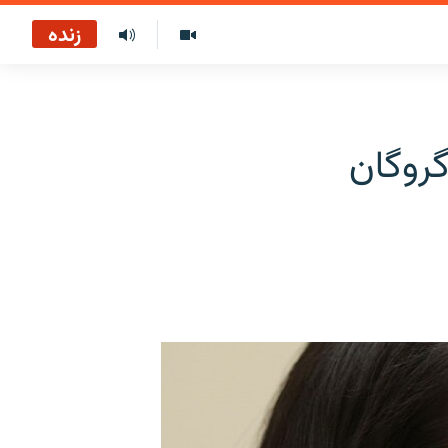
زنده
گروگان