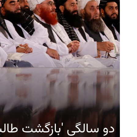
دو سالگی 'بازگشت طالب