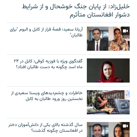
خلیل‌زاد: از پایان جنگ خوشحال و از شرایط
دشوار افغانستان متأثرم
آریانا سعید؛ قصۀ فرار از کابل و البوم "برای
طالبان"
گفتگوی ویژه با فوزیه کوفی؛ کابل در ۲۴
ماه اسد چگونه به دست طالبان افتاد؟
خاطرات و چشم‌دید‌های ویسنا سعیدی از
نخستین روز ورود طالبان به کابل
سال گذشته بالای یکی از دانش‌آموزان دختر
در افغانستان چگونه گذشت؟