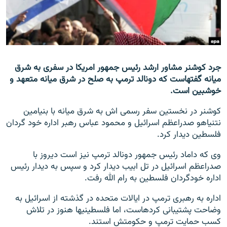
تماس
صفحه پشتو
Azadi English
جرد کوشنر مشاور ارشد رئیس جمهور امریکا در سفری به شرق
میانه گفته‎است که دونالد ترمپ به صلح در شرق میانه متعهد و
به ما بپیوندید
خوشبین است.
کوشنر در نخستین سفر رسمی اش به شرق میانه با بنیامین
نتنیاهو صدراعظم اسرائیل و محمود عباس رهبر اداره خود گردان
همۀ سایت‌های رادیو آزادی/ رادیو اروپای آزاد
فلسطین دیدار کرد.
وی که داماد رئیس جمهور دونالد ترمپ نیز است دیروز با
صدراعظم اسرائیل در تل ابیب دیدار کرد و سپس به دیدار رئیس
اداره خودگردان فلسطین به رام الله رفت.
اداره به رهبری ترمپ در ایالات متحده در گذشته از اسرائیل به
وضاحت پشتیبانی کرده‎است، اما فلسطینی‎ها هنوز در تلاش
کسب حمایت ترمپ و حکومتش استند.