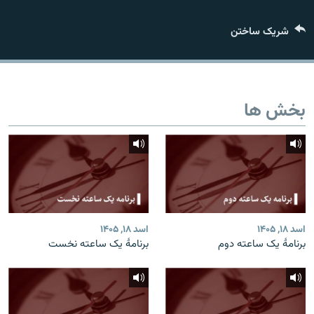
تماس
شریک ساختن
صفحه پشتو
Azadi English
بخش ها
به ما بپیوندید
همۀ سایت‌های رادیو آزادی/ رادیو اروپای آزاد
اسد ۱۸, ۱۴۰۵
اسد ۱۸, ۱۴۰۵
برنامۀ یک ساعته دوم
برنامۀ یک ساعته نخست