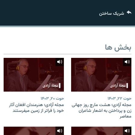
تماس
شریک ساختن
صفحه پشتو
Azadi English
بخش ها
به ما بپیوندید
همۀ سایت‌های رادیو آزادی/ رادیو اروپای آزاد
حوت ۲۲, ۱۴۰۳
حوت ۲۰, ۱۴۰۳
مجله آزادی؛ هشت مارچ روز جهانی
مجله آزادی؛ هنرمندان افغان آثار
زن و پرداختن به اشعار شاعران
خود را فراتر از زمین میفرستند
معاصر