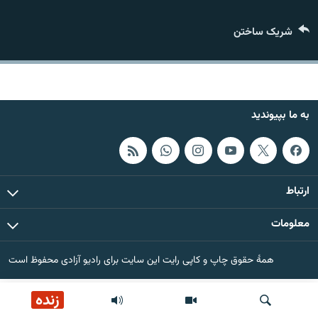
تماس
شریک ساختن
صفحه پشتو
Azadi English
به ما بپیوندید
به ما بپیوندید
همۀ سایت‌های رادیو آزادی/ رادیو اروپای آزاد
ارتباط
معلومات
همۀ حقوق چاپ و کاپی رایت این سایت برای رادیو آزادی محفوظ است
زنده