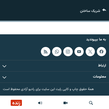
تماس
شریک ساختن
صفحه پشتو
Azadi English
به ما بپیوندید
به ما بپیوندید
همۀ سایت‌های رادیو آزادی/ رادیو اروپای آزاد
ارتباط
معلومات
همۀ حقوق چاپ و کاپی رایت این سایت برای رادیو آزادی محفوظ است
زنده