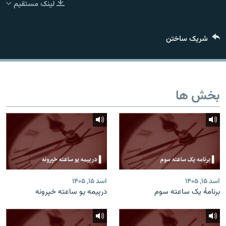
لینک مستقیم
تماس
صفحه پشتو
شریک ساختن
Azadi English
به ما بپیوندید
بخش ها
همۀ سایت‌های رادیو آزادی/ رادیو اروپای آزاد
اسد ۱۵, ۱۴۰۵
اسد ۱۵, ۱۴۰۵
برنامۀ یک ساعته سوم
درېیمه یو ساعته خپرونه