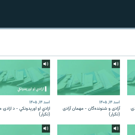
اسد ۱۴, ۱۴۰۵
اسد ۱۴, ۱۴۰۵
دۍ
آزادی و شنونده‌گان - مهمان آزادی
ازادي او اورېدونکي - د ازادۍ 
(تکرار)
(تکرار)