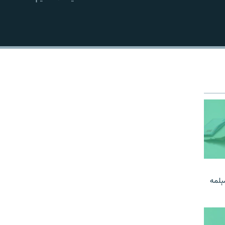
EMBED
مېلمه