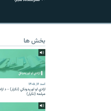
تماس
بخش ها
اسد ۱۶, ۱۴۰۵
ازادي او اورېدونکي (تکرار) - د ازا
مېلمه (تکرار)