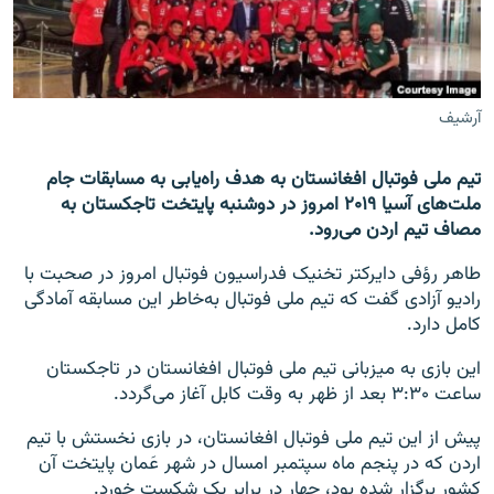
تماس
صفحه پشتو
Azadi English
آرشیف
به ما بپیوندید
تیم ملی فوتبال افغانستان به هدف راه‌یابی به مسابقات جام
ملت‌های آسیا ۲۰۱۹ امروز در دوشنبه پایتخت تاجکستان به
مصاف تیم اردن می‌رود.
طاهر رؤفی دایرکتر تخنیک فدراسیون فوتبال امروز در صحبت با
همۀ سایت‌های رادیو آزادی/ رادیو اروپای آزاد
رادیو آزادی گفت که تیم ملی فوتبال به‌خاطر این مسابقه آمادگی
کامل دارد.
این بازی به میزبانی تیم ملی فوتبال افغانستان در تاجکستان
ساعت ۳:۳۰ بعد از ظهر به وقت کابل آغاز می‌گردد.
پیش از این تیم ملی فوتبال افغانستان، در بازی نخستش با تیم
اردن که در پنجم ماه سپتمبر امسال در شهر عَمان پایتخت آن
کشور برگزار شده بود، چهار در برابر یک شکست خورد.