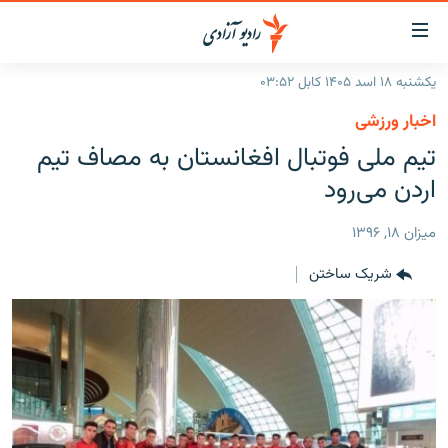
ینک‌های
ابل
سترسی
یکشنبه ۱۸ اسد ۱۴۰۵ کابل ۰۳:۵۲
ازگشت
صفحه نخست
اخبار ورزشی
ه
گزارش‌ها
تیم ملی فوتبال افغانستان به مصاف تیم
تن
صلی
خبرها
افغانستان
اردن می‌رود
ازگشت
جدول نشرات
منطقه
افغانستان
ه
ميزان ۱۸, ۱۳۹۶
نوی
مصاحبه‌ها
جهان
شرق میانه
صلی
شریک ساختن
برنامه‌ها
جهان
راجعه
ه
مجموعه تصویری
فحه
ورزش
ستجو
بحران مهاجرت
'کووید-۱۹'