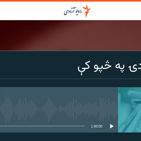
ادۍ په څپو کې
media source currently available
1:00:00