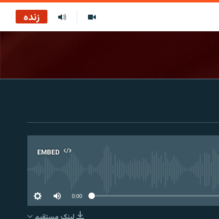
زنده
EMBED
No 
0:00
لینک مستقیم