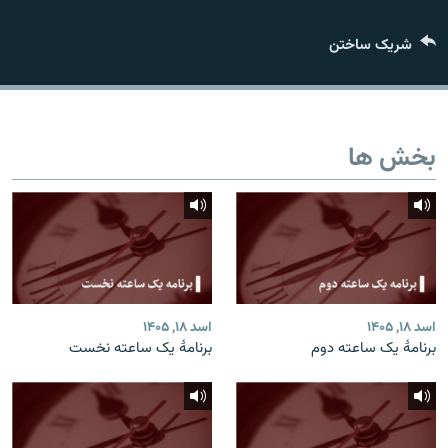
تماس
شریک ساختن
صفحه پشتو
Azadi English
بخش ها
به ما بپیوندید
همۀ سایت‌های رادیو آزادی/ رادیو اروپای آزاد
اسد ۱۸, ۱۴۰۵
اسد ۱۸, ۱۴۰۵
برنامۀ یک ساعته دوم
برنامۀ یک ساعته نخست