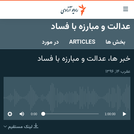
ینک‌های
ابل
سترسی
عدالت و مبارزه با فساد
ازگشت
صفحه نخست
ه
بخش ها
ARTICLES
در مورد
گزارش‌ها
تن
صلی
خبرها
افغانستان
خبر ها، عدالت و مبارزه با فساد
ازگشت
جدول نشرات
منطقه
افغانستان
ه
عقرب ۱۴, ۱۳۹۶
نوی
مصاحبه‌ها
جهان
شرق میانه
صلی
برنامه‌ها
جهان
راجعه
ه
مجموعه تصویری
فحه
No media source currently available
ورزش
ستجو
0:00
1:00:00
بحران مهاجرت
لینک مستقیم
'کووید-۱۹'