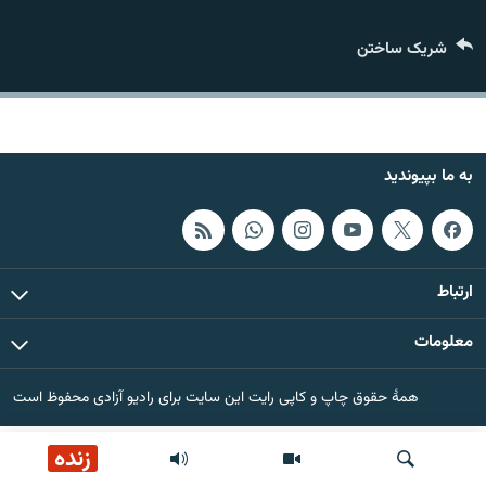
تماس
شریک ساختن
صفحه پشتو
Azadi English
به ما بپیوندید
به ما بپیوندید
همۀ سایت‌های رادیو آزادی/ رادیو اروپای آزاد
ارتباط
معلومات
همۀ حقوق چاپ و کاپی رایت این سایت برای رادیو آزادی محفوظ است
زنده