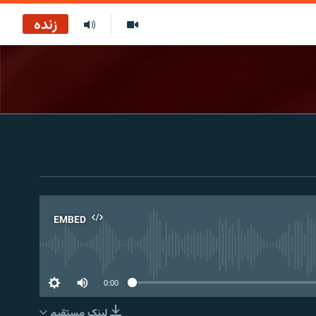
زنده
EMBED
No 
0:00
لینک مستقیم