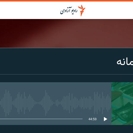
انه
media source currently available
44:59