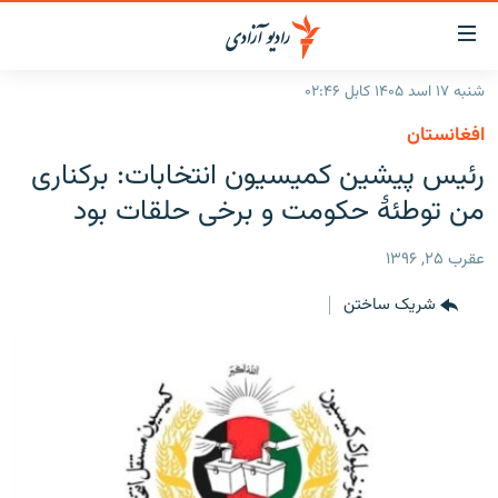
ینک‌های
ابل
سترسی
شنبه ۱۷ اسد ۱۴۰۵ کابل ۰۲:۴۶
ازگشت
صفحه نخست
افغانستان
ه
گزارش‌ها
رئیس پیشین کمیسیون انتخابات: برکناری
تن
صلی
خبرها
افغانستان
من توطئۀ حکومت و برخی حلقات بود
ازگشت
جدول نشرات
منطقه
افغانستان
ه
عقرب ۲۵, ۱۳۹۶
نوی
مصاحبه‌ها
جهان
شرق میانه
صلی
شریک ساختن
برنامه‌ها
جهان
راجعه
ه
مجموعه تصویری
فحه
ورزش
ستجو
بحران مهاجرت
'کووید-۱۹'