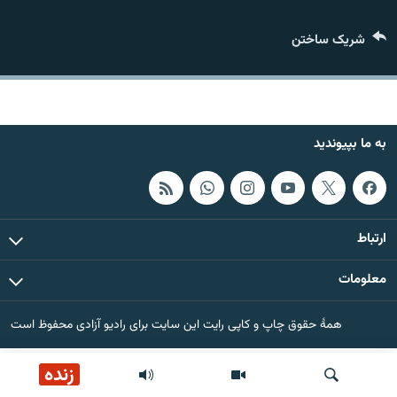
تماس
شریک ساختن
صفحه پشتو
Azadi English
به ما بپیوندید
به ما بپیوندید
همۀ سایت‌های رادیو آزادی/ رادیو اروپای آزاد
ارتباط
معلومات
همۀ حقوق چاپ و کاپی رایت این سایت برای رادیو آزادی محفوظ است
زنده