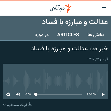
ینک‌های
ابل
سترسی
عدالت و مبارزه با فساد
ازگشت
صفحه نخست
ه
بخش ها
ARTICLES
در مورد
گزارش‌ها
تن
صلی
خبرها
افغانستان
خبر ها، عدالت و مبارزه با فساد
ازگشت
جدول نشرات
منطقه
افغانستان
ه
قوس ۱۲, ۱۳۹۶
نوی
مصاحبه‌ها
جهان
شرق میانه
صلی
برنامه‌ها
جهان
راجعه
ه
مجموعه تصویری
فحه
No media source currently available
ورزش
ستجو
0:00
1:00:00
بحران مهاجرت
لینک مستقیم
'کووید-۱۹'