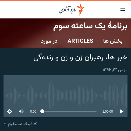
ینک‌های
ابل
سترسی
برنامۀ یک ساعته سوم
ازگشت
صفحه نخست
ه
بخش ها
ARTICLES
در مورد
گزارش‌ها
تن
صلی
خبرها
افغانستان
خبر ها، رهبران زن و زن و زنده‌گی
ازگشت
جدول نشرات
منطقه
افغانستان
ه
قوس ۱۳, ۱۳۹۶
نوی
مصاحبه‌ها
جهان
شرق میانه
صلی
برنامه‌ها
جهان
راجعه
ه
مجموعه تصویری
فحه
No media source currently available
ورزش
ستجو
0:00
1:00:00
بحران مهاجرت
لینک مستقیم
'کووید-۱۹'