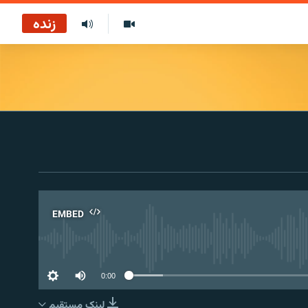
زنده
EMBED
No 
0:00
لینک مستقیم