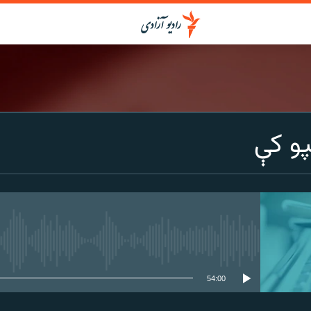
پو کې
media source currently available
54:00