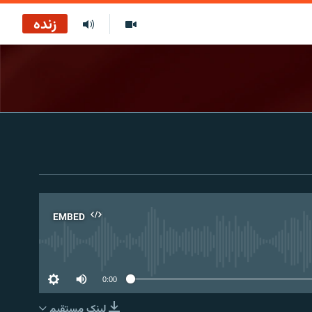
زنده
EMBED
No 
0:00
لینک مستقیم