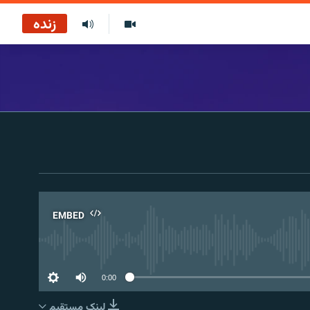
زنده
EMBED
No 
0:00
لینک مستقیم