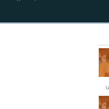
EMBED
ر)