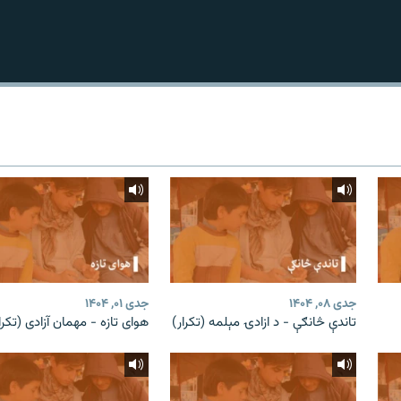
جدی ۰۸, ۱۴۰۴
جدی ۰۱, ۱۴۰۴
تاندې څانګې - د ازادۍ مېلمه (تکرار)
هوای تازه - مهمان آزادی (تکرا