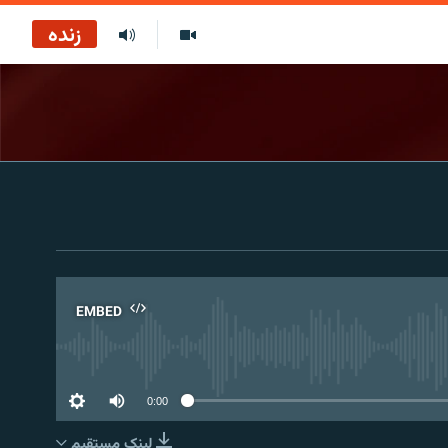
زنده
EMBED
No 
0:00
لینک مستقیم