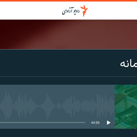
انه
media source currently available
44:59