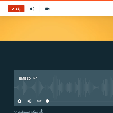
زنده
EMBED
No 
0:00
لینک مستقیم