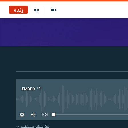
زنده
EMBED
No 
0:00
لینک مستقیم