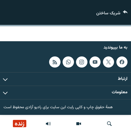
تماس
شریک ساختن
صفحه پشتو
Azadi English
به ما بپیوندید
به ما بپیوندید
همۀ سایت‌های رادیو آزادی/ رادیو اروپای آزاد
ارتباط
معلومات
همۀ حقوق چاپ و کاپی رایت این سایت برای رادیو آزادی محفوظ است
زنده