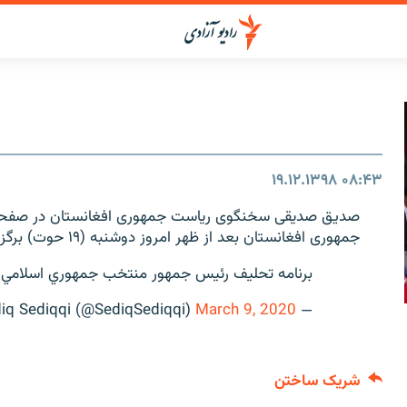
۱۹.۱۲.۱۳۹۸
۰۸:۴۳
صدیق صدیقی سخنگوی ریاست جمهوری افغانستان در صفحه
جمهوری افغانستان بعد از ظهر امروز دوشنبه (۱۹ حوت) برگزار می‌شود.
برنامه تحليف رئيس جمهور منتخب جمهوري اسلامي أفغ
March 9, 2020
— Sediq Sediqqi (@SediqSediqqi)
شریک ساختن