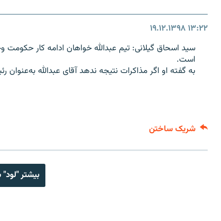
۱۹.۱۲.۱۳۹۸
۱۳:۲۲
سید اسحاق گیلانی: تیم عبدالله خواهان ادامه کار حکومت وح
است.
به گفته او اگر مذاکرات نتیجه ندهد آقای عبدالله به‌عنوان 
شریک ساختن
بیشتر "لود" 