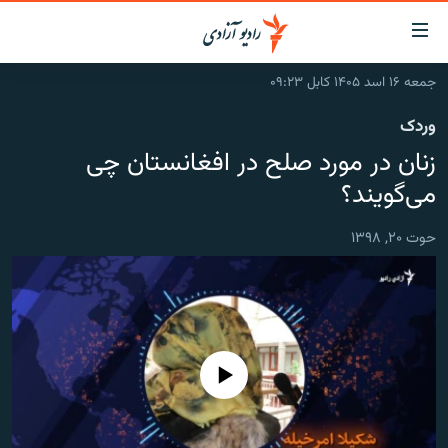
ینک‌های
ابل
سترسی
جمعه ۱۶ اسد ۱۴۰۵ کابل ۰۹:۲۳
ازگشت
صفحه نخست
وردک
ه
گزارش‌ها
تن
زنان در مورد صلح در افغانستان چی
صلی
خبرها
افغانستان
می‌گویند؟
ازگشت
جدول نشرات
منطقه
افغانستان
ه
حوت ۲۰, ۱۳۹۸
نوی
مصاحبه‌ها
جهان
شرق میانه
صلی
برنامه‌ها
جهان
راجعه
ه
مجموعه تصویری
فحه
ورزش
ستجو
No media source currently available
بحران مهاجرت
'کووید-۱۹'