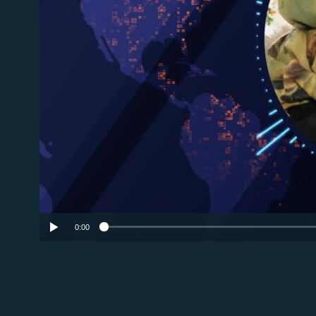
No 
0:00
EMBED