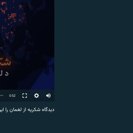
تماس
Auto
0:52
270p
دیدگاه شکریه از لغمان را این
360p
404p