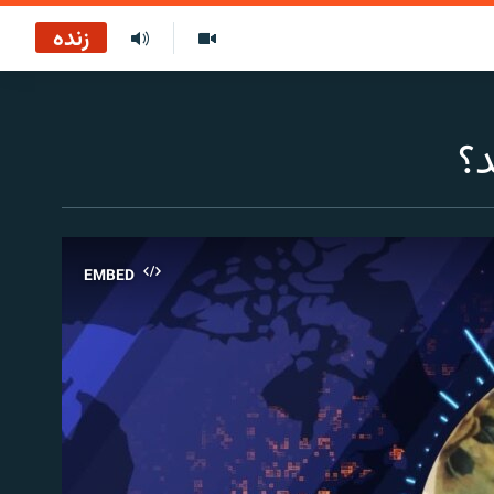
زنده
د؟
EMBED