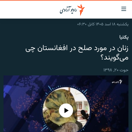
ینک‌های
ابل
سترسی
یکشنبه ۱۸ اسد ۱۴۰۵ کابل ۰۶:۳۰
ازگشت
صفحه نخست
پکتیا
ه
گزارش‌ها
تن
زنان در مورد صلح در افغانستان چی
صلی
خبرها
افغانستان
می‌گویند؟
ازگشت
جدول نشرات
منطقه
افغانستان
ه
حوت ۲۰, ۱۳۹۸
نوی
مصاحبه‌ها
جهان
شرق میانه
صلی
برنامه‌ها
جهان
راجعه
ه
مجموعه تصویری
فحه
ورزش
ستجو
No media source currently available
بحران مهاجرت
'کووید-۱۹'