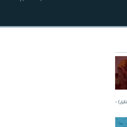
EMBED
رار) -