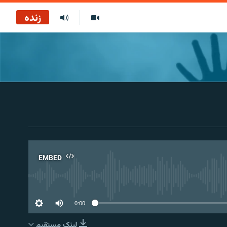
زنده
EMBED
No 
0:00
لینک مستقیم