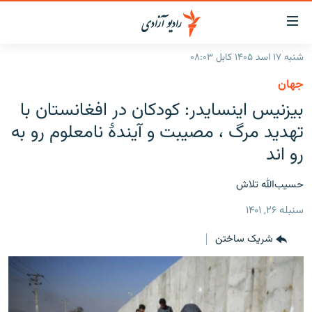
ینک‌های
ابل
سترسی
شنبه ۱۷ اسد ۱۴۰۵ کابل ۰۸:۰۳
ازگشت
صفحه نخست
جهان
ه
گزارش‌ها
بیزنیس اینسایدر: کودکان در افغانستان با
تن
صلی
خبرها
افغانستان
تهدید مرگ ، مصیبت و آیندۀ نامعلوم رو به
ازگشت
جدول نشرات
رو اند
منطقه
افغانستان
ه
نوی
مصاحبه‌ها
جهان
شرق میانه
حسیب‌الله تلاش
صلی
برنامه‌ها
جهان
راجعه
سنبله ۲۶, ۱۴۰۱
ه
مجموعه تصویری
فحه
شریک ساختن
ورزش
ستجو
بحران مهاجرت
'کووید-۱۹'