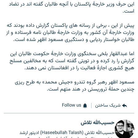
این حرف وزیر خارجۀ پاکستان با آنچه طالبان گفته اند در تضاد
است.
پیش از این ، برخی از رسانه های پاکستان گزارش داده بودند که
وزارت خارجۀ آن کشور به وزارت خارجۀ طالبان نامه فرستاده و از
طالبان خواستار ردیابی و دستگیری مسعود اظهر شده است.
اما عبدالقهار بلخی سخنگوی وزارت خارجۀ حکومت طالبان این
گزارش را رد کرده و در تویتی گفته است که به مخالفین مسلح
هیچ کشوری اجازۀ فعالیت را در افغانستان نمی دهند.
مسعود اظهر رهبر گروه تندرو «جیش محمد» به طرح ریزی
چندین حملۀ تروریستی در هند متهم است.
شریک ساختن
Follow us
حسیب‌الله تلاش
حسیب‌الله تلاش (Haseebullah Talash) ادیتور ارشد