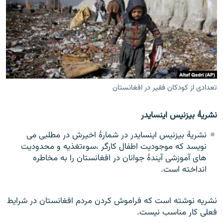
تماس
صفحه پشتو
Azadi English
به ما بپیوندید
تعدادی از کودکان فقیر در افغانستان
نشریۀ بیزنیس اینسایدر
همۀ سایت‌های رادیو آزادی/ رادیو اروپای آزاد
نشریۀ بیزنیس اینسایدر در شمارۀ اخیرش در مطلبی می
نویسد که موجودیت اطفال کارگر ،سوءتغذیه و محدودیت
های آموزشی آیندۀ جوانان در افغانستان را به مخاطره
انداخته است.
نشریه نوشته است که فراموش کردن مردم افغانستان در شرایط
فعلی کار مناسب نیست.