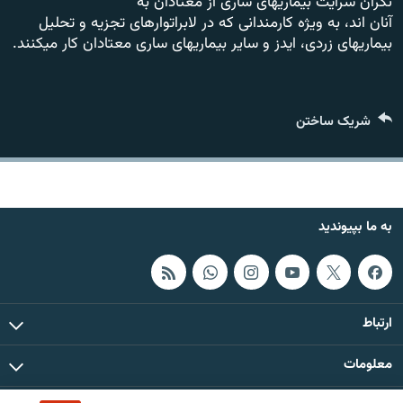
نگران سرایت بیماریهای ساری از معتادان به
تماس
آنان اند، به ویژه کارمندانی که در لابراتوارهای تجزیه و تحلیل
بیماریهای زردی، ايدز و سایر بیماریهای ساری معتادان کار میکنند.
صفحه پشتو
Azadi English
شریک ساختن
به ما بپیوندید
همۀ سایت‌های رادیو آزادی/ رادیو اروپای آزاد
به ما بپیوندید
ارتباط
معلومات