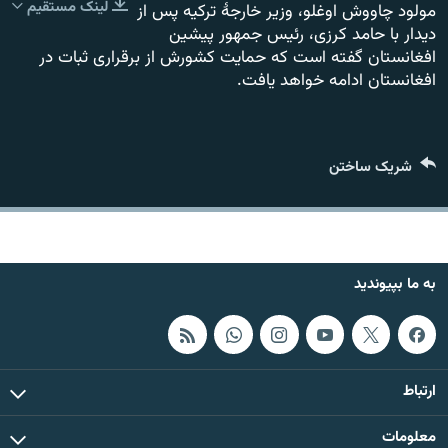
لینک مستقیم
مولود چاووش اوغلو، وزیر خارجۀ ترکیه پس از
تماس
دیدار با حامد کرزی، رئیس جمهور پیشین
افغانستان گفته است که حمایت کشورش از برقراری ثبات در
صفحه پشتو
افغانستان ادامه خواهد یافت.
Azadi English
به ما بپیوندید
شریک ساختن
همۀ سایت‌های رادیو آزادی/ رادیو اروپای آزاد
به ما بپیوندید
ارتباط
معلومات