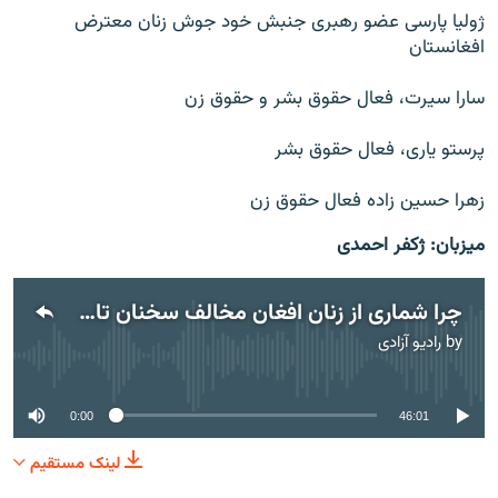
ژولیا پارسی عضو رهبری جنبش خود جوش زنان معترض
افغانستان
سارا سیرت، فعال حقوق بشر و حقوق زن
پرستو یاری، فعال حقوق بشر
زهرا حسین زاده فعال حقوق زن
میزبان: ژکفر احمدی
چرا شماری از زنان افغان مخالف سخنان تازۀ امینه محمد استند؟
by
رادیو آزادی
No media source currently available
0:00
46:01
لینک مستقیم