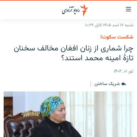
ینک‌های
ابل
سترسی
شنبه ۱۷ اسد ۱۴۰۵ کابل ۱۰:۲۹
ازگشت
صفحه نخست
شکست سکوت!
ه
گزارش‌ها
چرا شماری از زنان افغان مخالف سخنان
تن
صلی
خبرها
افغانستان
تازۀ امینه محمد استند؟
ازگشت
جدول نشرات
منطقه
افغانستان
ه
ثور ۰۱, ۱۴۰۲
نوی
مصاحبه‌ها
جهان
شرق میانه
صلی
شریک ساختن
برنامه‌ها
جهان
راجعه
ه
مجموعه تصویری
فحه
ورزش
ستجو
بحران مهاجرت
'کووید-۱۹'