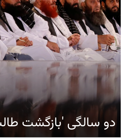
دو سالگی 'بازگشت طالب