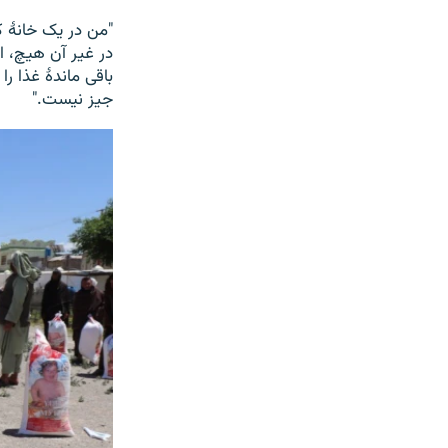
"من در یک خانۀ ک
در غیر آن هیچ، ا
باقی ماندۀ غذا را
جیز نیست‌."