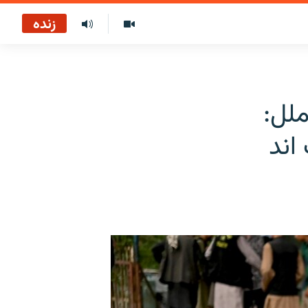
زنده
ملل:
اند