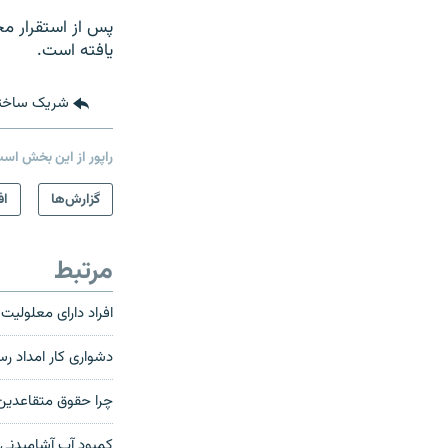
پس از استقرار مج
یافته است.
شریک ساخت
راپور از این بخش اس
گزارش‌ها
اف
مرتبط
افراد دارای معلولی
دشواری کار امداد ر
چرا حقوق متقاعدین 
کمبود آب آشامیدنی 