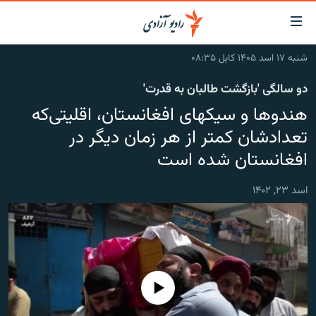
ینک‌های
ابل
سترسی
شنبه ۱۷ اسد ۱۴۰۵ کابل ۰۸:۳۵
ازگشت
صفحه نخست
دو سالگی 'بازگشت طالبان به قدرت'
ه
گزارش‌ها
تن
هندوها و سيكهاى افغانستان، اقليتى‌كه
صلی
خبرها
افغانستان
تعدادشان كمتر از هر زمان ديگر در
ازگشت
جدول نشرات
منطقه
افغانستان
افغانستان شده است
ه
نوی
مصاحبه‌ها
جهان
شرق میانه
صلی
اسد ۲۳, ۱۴۰۲
برنامه‌ها
جهان
راجعه
ه
مجموعه تصویری
فحه
ورزش
ستجو
بحران مهاجرت
No media source currently available
'کووید-۱۹'