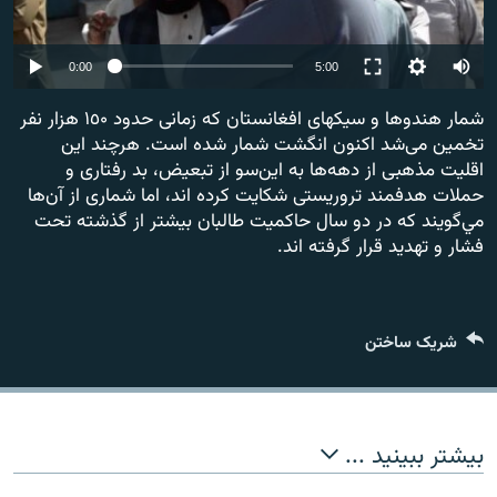
تماس
Auto
0:00
5:00
صفحه پشتو
240p
Azadi English
شمار هندوها و سيكهاى افغانستان كه زمانى حدود ١٥۰ هزار نفر
تخمين می‌شد اكنون انگشت شمار شده است. هرچند اين
360p
اقليت مذهبى از دهه‌ها به اين‌سو از تبعيض، بد رفتارى و
به ما بپیوندید
480p
حملات هدفمند تروريستى شكايت كرده اند، اما شمارى از آن‌ها
480p
360p
240p
Auto
مي‌گويند كه در دو سال حاكميت طالبان بيشتر از گذشته تحت
فشار و تهديد قرار گرفته اند.
همۀ سایت‌های رادیو آزادی/ رادیو اروپای آزاد
شریک ساختن
بیشتر ببینید ...