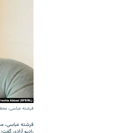
فرشته عباسی، محقق
فرشته عباسی، محق
رادیو آزادی گفت: