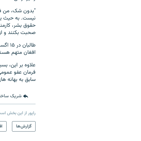
"بدون شک، من فکر
نیست. به حیث یک 
حقوق بشر، کارمند
صحبت بکنند و از 
افغان متهم هستن
علاوه بر این، بس
فرمان عفو عمومی
سابق به بهانه ها
شریک ساخت
راپور از این بخش اس
گزارش‌ها
اف