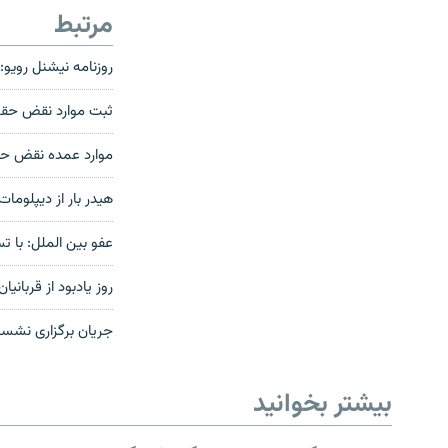
مرتبط
روزنامه نیشنل رویو: 
ثبت موارد نقض حقوق بشر؛ یوناما بیشتر از ۰
موارد عمده نقض حقو
هیدر بار از دیپلومات ه
عفو بین الملل: با تسلط طالبان به قدرت٬ ا
روز یادبود از قربانی
جریان برگزاری نشست اعتراضی ز
بیشتر بخوانید