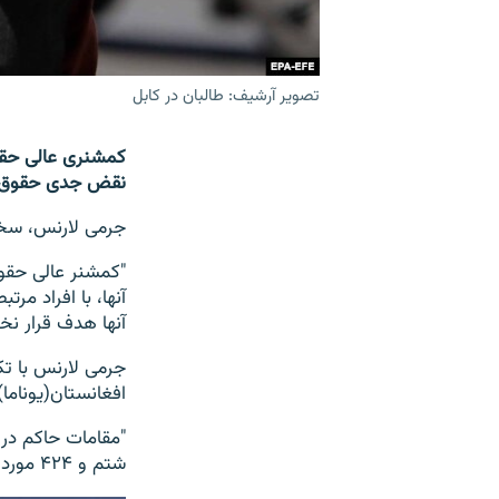
تصویر آرشیف: طالبان در کابل
کمشنری عالی حقوق
نقض جدی حقوق بش
جرمی لارنس، سخن
"کمشنر عالی حقوق
آنها، با افراد م
آنها هدف قرار نخ
جرمی لارنس با تک
افغانستان(یوناما)
شتم و ۴۲۴ مورد دستگیری و توقیف مسئول هستند"