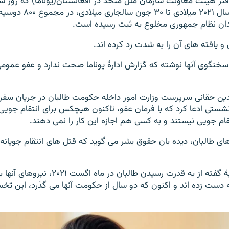
تر هیئت معاونت سازمان ملل متحد در افغانستان(یوناما) که روز س
شد از ۱۵ اگست سال ۲۰۲۱ میلادی
دان نظام جمهوری مخلوع به ثبت رسیده است.
و یافته های آن را به شدت رد کرده اند.
سخنگوی آنها نوشته که گزارش ادارۀ یوناما صحت ندارد و عفو عمومی
ین حقانی سرپرست وزارت امور داخله حکومت طالبان در جریان سفر ب
شستی ادعا کرد که با فرمان عفو، تاکنون هیچکس برای انتقام جویی 
تقام جویی نیستند و به کسی هم اجازه این کار را نمی دهند.
ای طالبان، دیده بان حقوق بشر می گوید که قتل های انتقام جویانه
این نهاد در اعلامیۀ گفته از به قدرت رسیدن طالب
ه دست زده اند و اکنون که دو سال از حکومت آنها می گذرد، این ت