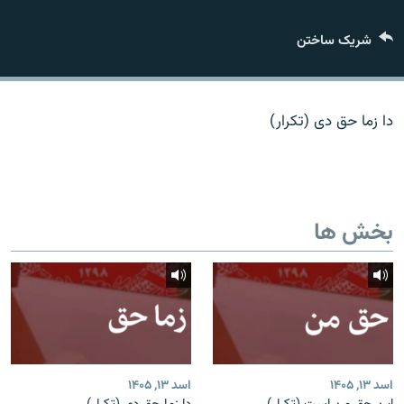
تماس
شریک ساختن
صفحه پشتو
Azadi English
دا زما حق دی (تکرار)
به ما بپیوندید
بخش ها
همۀ سایت‌های رادیو آزادی/ رادیو اروپای آزاد
اسد ۱۳, ۱۴۰۵
اسد ۱۳, ۱۴۰۵