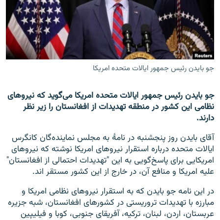
تماس
صفحه پشتو
Azadi English
جو بایدن رئیس جمهور ایالات متحده امریکا
به ما بپیوندید
جو بایدن رئیس جمهور ایالات متحده امریکا می‌گوید که نیروهای
نظامی این کشور در منطقه تهدیدات از افغانستان را زیر نظر
دارند.
همۀ سایت‌های رادیو آزادی/ رادیو اروپای آزاد
آقای بایدن روز پنجشنبه در نامۀ به مجلس نماینده‌گان کانگرس
ایالات متحده درباره استقرار نیروهای امریکا نوشته که نیروهای
امریکایی برای پاسخ‌گویی به این "تهدیدات احتمالی از افغانستان"
علیه امریکا و منافع آن، در خارج از این کشور مستقر اند.
در این نامه جو بایدن که به استقرار نیروهای نظامی امریکا و
مبارزه با تهدیدات تروریستی در کشورهای افغانستان، شبه جزیره
عربستان، اردن، لبنان، ترکیه، آفریقای جنوبی، کوبا و فیلیپین