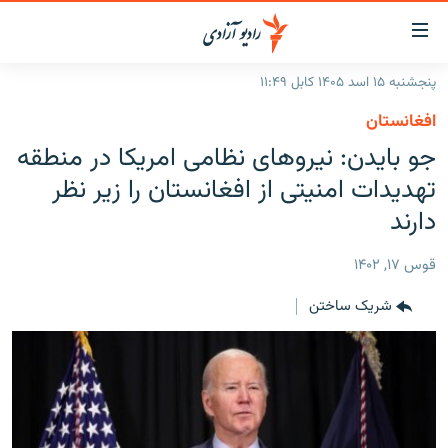
ینک‌های
ابل
سترسی
پنجشنبه ۱۵ اسد ۱۴۰۵ کابل ۱۱:۴۹
ازگشت
صفحه نخست
افغانستان
ه
گزارش‌ها
جو بایدن: نیروهای نظامی امریکا در منطقه
تن
صلی
خبرها
افغانستان
تهدیدات امنیتی از افغانستان را زیر نظر
ازگشت
جدول نشرات
دارند
منطقه
افغانستان
ه
نوی
مصاحبه‌ها
جهان
شرق میانه
قوس ۱۷, ۱۴۰۲
صلی
برنامه‌ها
جهان
راجعه
شریک ساختن
ه
مجموعه تصویری
فحه
ورزش
ستجو
بحران مهاجرت
'کووید-۱۹'