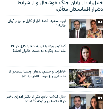
خلیل‌زاد: از پایان جنگ خوشحال و از شرایط
دشوار افغانستان متأثرم
آریانا سعید؛ قصۀ فرار از کابل و البوم "برای
طالبان"
گفتگوی ویژه با فوزیه کوفی؛ کابل در ۲۴
ماه اسد چگونه به دست طالبان افتاد؟
خاطرات و چشم‌دید‌های ویسنا سعیدی از
نخستین روز ورود طالبان به کابل
سال گذشته بالای یکی از دانش‌آموزان دختر
در افغانستان چگونه گذشت؟