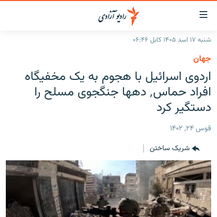
ینک‌های
ابل
سترسی
شنبه ۱۷ اسد ۱۴۰۵ کابل ۰۶:۴۶
ازگشت
صفحه نخست
جهان
ه
گزارش‌ها
اردوی اسرائیل با هجوم به یک مخفیگاه
تن
صلی
خبرها
افغانستان
افراد حماس٬ دهها جنگجوی مسلح را
ازگشت
جدول نشرات
دستگیر کرد
منطقه
افغانستان
ه
نوی
مصاحبه‌ها
جهان
شرق میانه
قوس ۲۴, ۱۴۰۲
صلی
برنامه‌ها
جهان
راجعه
شریک ساختن
ه
مجموعه تصویری
فحه
ورزش
ستجو
بحران مهاجرت
'کووید-۱۹'