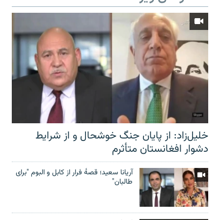
خلیل‌زاد: از پایان جنگ خوشحال و از شرایط
دشوار افغانستان متأثرم
آریانا سعید؛ قصۀ فرار از کابل و البوم "برای
طالبان"