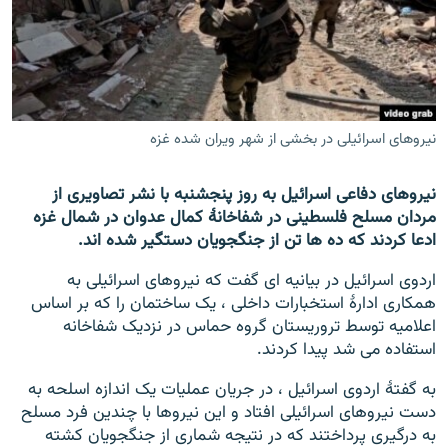
تماس
صفحه پشتو
Azadi English
نیروهای اسرائیلی در بخشی از شهر ویران شده غزه
به ما بپیوندید
نیروهای دفاعی اسرائیل به روز پنجشنبه با نشر تصاویری از
مردان مسلح فلسطینی در شفاخانۀ کمال عدوان در شمال غزه
ادعا کردند که ده ها تن از جنگجویان دستگیر شده اند.
همۀ سایت‌های رادیو آزادی/ رادیو اروپای آزاد
اردوی اسرائیل در بیانیه ای گفت که نیروهای اسرائیلی به
همکاری ادارۀ استخبارات داخلی ، یک ساختمان را که بر اساس
اعلامیه توسط تروریستان گروه حماس در نزدیک شفاخانه
استفاده می شد پیدا کردند.
به گفتۀ اردوی اسرائیل ، در جریان عملیات یک اندازه اسلحه به
دست نیروهای اسرائیلی افتاد و این نیروها با چندین فرد مسلح
به درگیری پرداختند که در نتیجه شماری از جنگجویان کشته