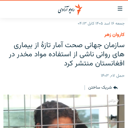
ینک‌های
ابل
سترسی
جمعه ۱۶ اسد ۱۴۰۵ کابل ۰۴:۱۳
ازگشت
صفحه نخست
کاروان زهر
ه
گزارش‌ها
سازمان جهانی صحت آمار تازهٔ از بیماری
تن
صلی
خبرها
افغانستان
های روانی ناشی از استفاده مواد مخدر در
ازگشت
جدول نشرات
افغانستان منتشر کرد
منطقه
افغانستان
ه
نوی
مصاحبه‌ها
جهان
شرق میانه
حمل ۰۷, ۱۴۰۳
صلی
برنامه‌ها
جهان
راجعه
شریک ساختن
ه
مجموعه تصویری
فحه
ورزش
ستجو
بحران مهاجرت
'کووید-۱۹'