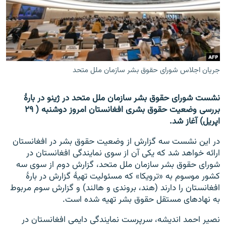
تماس
صفحه پشتو
Azadi English
جریان اجلاس شورای حقوق بشر سازمان ملل متحد
به ما بپیوندید
نشست شورای حقوق بشر سازمان ملل متحد در ژینو در بارۀ
بررسی وضعیت حقوق بشری افغانستان امروز دوشنبه ( ۲۹
اپریل) آغاز شد.
همۀ سایت‌های رادیو آزادی/ رادیو اروپای آزاد
در این نشست سه گزارش از وضعیت حقوق بشر در افغانستان
ارائه خواهد شد که یکی آن از سوی نمایندگی افغانستان در
شورای حقوق بشر سازمان ملل متحد، گزارش دوم از سوی سه
کشور موسوم به «ترویکا» که مسئولیت تهیۀ گزارش در بارۀ
افغانستان را دارند (هند، بروندی و هالند) و گزارش سوم مربوط
به نهادهای مستقل حقوق بشر تهیه شده است.
نصیر احمد اندیشه، سرپرست نمایندگی دایمی افغانستان در