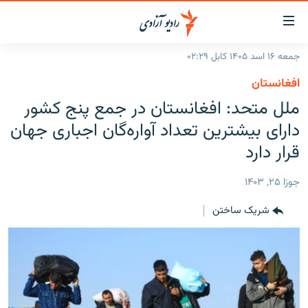
ینک‌های
ابل
سترسی
جمعه ۱۶ اسد ۱۴۰۵ کابل ۰۲:۲۹
ازگشت
صفحه نخست
افغانستان
ه
گزارش‌ها
ملل متحد: افغانستان در جمع پنج کشور
تن
صلی
خبرها
افغانستان
دارای بیشترین تعداد آواره‌گان اجباری جهان
ازگشت
جدول نشرات
قرار دارد
منطقه
افغانستان
ه
نوی
مصاحبه‌ها
جهان
شرق میانه
جوزا ۲۵, ۱۴۰۳
صلی
برنامه‌ها
جهان
راجعه
شریک ساختن
ه
مجموعه تصویری
فحه
ورزش
ستجو
بحران مهاجرت
'کووید-۱۹'