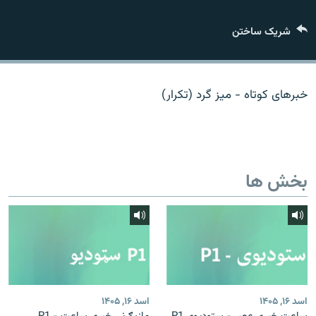
تماس
شریک ساختن
صفحه پشتو
Azadi English
خبرهای کوتاه - میز گرد (تکرار)
به ما بپیوندید
بخش ها
همۀ سایت‌های رادیو آزادی/ رادیو اروپای آزاد
اسد ۱۶, ۱۴۰۵
اسد ۱۶, ۱۴۰۵